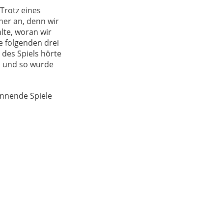
Trotz eines
her an, denn wir
lte, woran wir
e folgenden drei
 des Spiels hörte
n und so wurde
annende Spiele